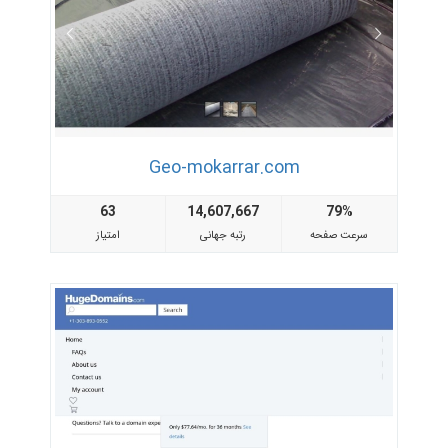
Geo-mokarrar.com
63
14,607,667
79%
سرعت صفحه
رتبه جهانی
امتیاز