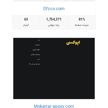
Dfzco.com
63
1,754,371
81%
سرعت صفحه
رتبه جهانی
امتیاز
Mokarrar-epoxy.com