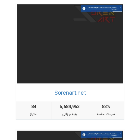
Sorenart.net
84
5,684,953
83%
سرعت صفحه
رتبه جهانی
امتیاز