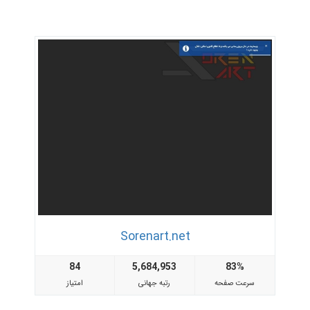
Sorenart.net
84
5,684,953
83%
سرعت صفحه
رتبه جهانی
امتیاز