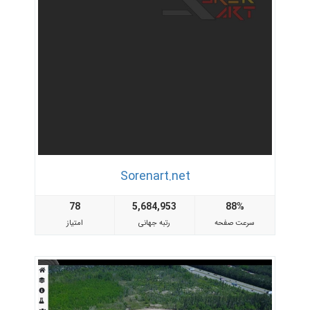
Sorenart.net
78
5,684,953
88%
سرعت صفحه
رتبه جهانی
امتیاز