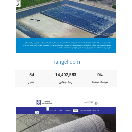
Irangcl.com
54
14,402,583
0%
سرعت صفحه
رتبه جهانی
امتیاز