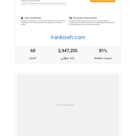
Irankiseh.com
60
2,947,235
81%
سرعت صفحه
رتبه جهانی
امتیاز