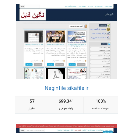
Neginfile.sikafile.ir
57
699,341
100%
سرعت صفحه
رتبه جهانی
امتیاز