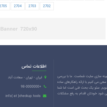
2705
2704
2703
2702
اطلاعات تماس
هینه سازی سایت شماست. ما با بررسی
ایران - تهران - سعادت آباد
ی می کنیم با ارائه راهکارهای ساده
+98-0000000
شویم. سئو یک بحث فنی است اما شما
می شود خودتان اقدام به رفع مشکلات
info{ at }checkup.tools