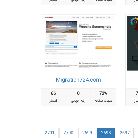
Migration724.com
66
0
72%
از
سرعت صفحه
رتبه جهانی
امتیاز
2701
2700
2699
2698
2697