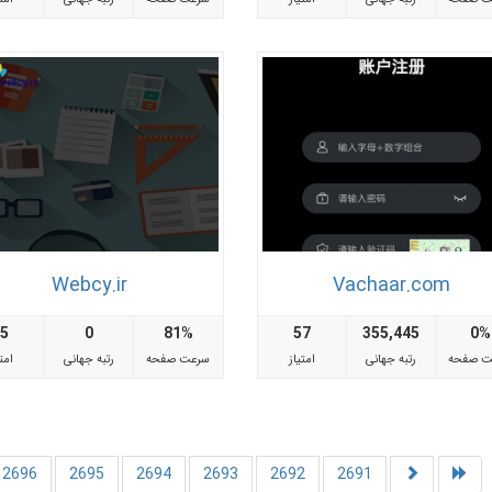
Webcy.ir
Vachaar.com
75
0
81%
57
355,445
0%
ت صفحه
رتبه جهانی
امتیاز
سرعت صفحه
رتبه جهانی
امتی
2696
2695
2694
2693
2692
2691