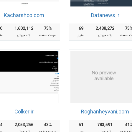
Kacharshop.com
Datanews.ir
60
1,602,112
75%
69
2,488,272
75
ت صفحه
رتبه جهانی
امتیاز
سرعت صفحه
رتبه جهانی
امتی
Colker.ir
Roghanheyvani.com
54
2,053,256
43%
51
783,591
41
ت صفحه
رتبه جهانی
امتیاز
سرعت صفحه
رتبه جهانی
امتی