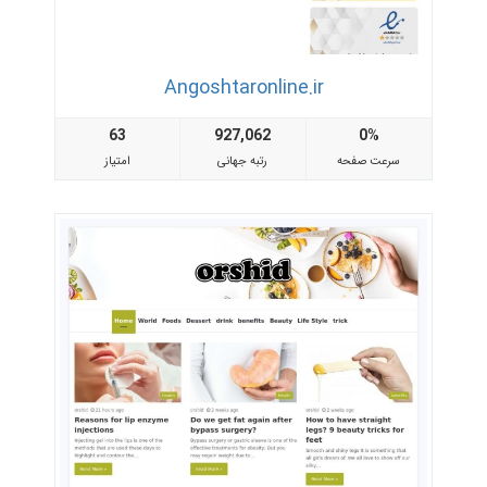
Angoshtaronline.ir
63
927,062
0%
سرعت صفحه
رتبه جهانی
امتیاز