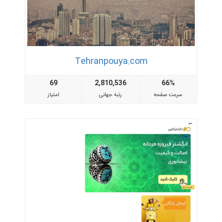
Tehranpouya.com
69
2,810,536
66%
سرعت صفحه
رتبه جهانی
امتیاز