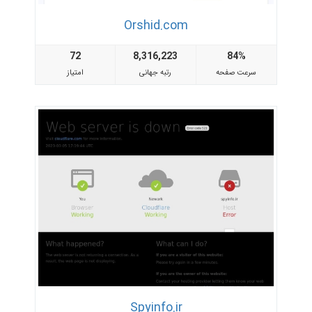
Orshid.com
72
8,316,223
84%
سرعت صفحه
رتبه جهانی
امتیاز
Spyinfo.ir