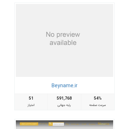
Beyname.ir
51
591,768
54%
سرعت صفحه
رتبه جهانی
امتیاز