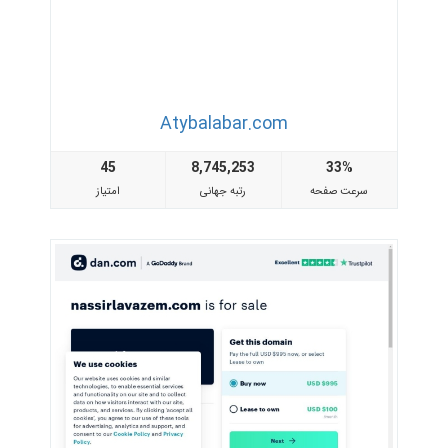
Atybalabar.com
45
8,745,253
33%
سرعت صفحه
رتبه جهانی
امتیاز