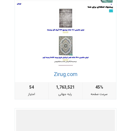
Zirug.com
54
1,763,521
45%
سرعت صفحه
رتبه جهانی
امتیاز