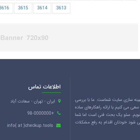
3616
3615
3614
3613
اطلاعات تماس
هینه سازی سایت شماست. ما با بررسی
ایران - تهران - سعادت آباد
ی می کنیم با ارائه راهکارهای ساده
+98-0000000
شویم. سئو یک بحث فنی است اما شما
می شود خودتان اقدام به رفع مشکلات
info{ at }checkup.tools