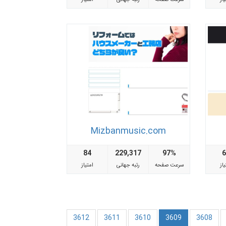
Mizbanmusic.com
84
229,317
97%
از
سرعت صفحه
رتبه جهانی
امتیاز
3612
3611
3610
3609
3608