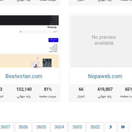
Beatestan.com
Nopaweb.com
63
132,140
81%
66
419,807
65
ت صفحه
رتبه جهانی
امتیاز
سرعت صفحه
رتبه جهانی
امتی
3607
3606
3605
3604
3603
3602