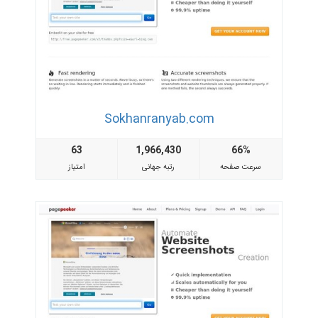
Sokhanranyab.com
63
1,966,430
66%
سرعت صفحه
رتبه جهانی
امتیاز