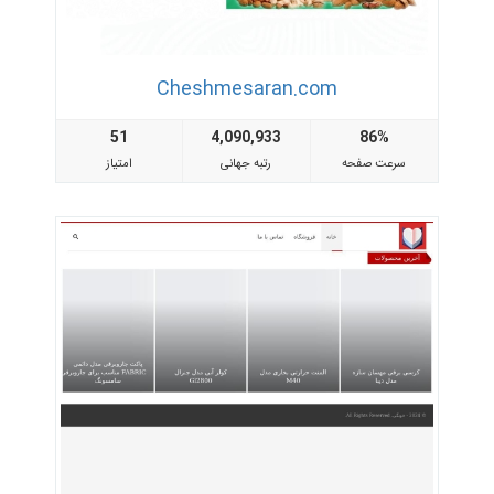
Cheshmesaran.com
51
4,090,933
86%
سرعت صفحه
رتبه جهانی
امتیاز