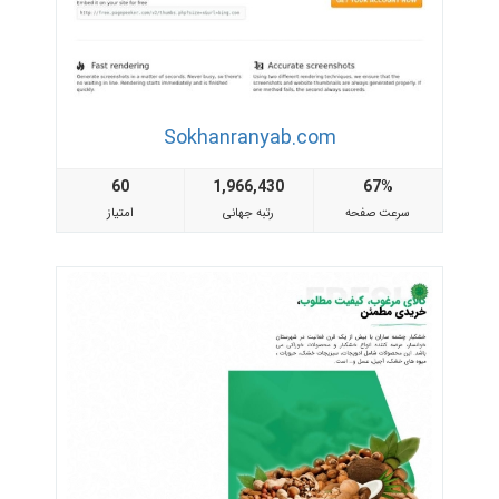
Sokhanranyab.com
60
1,966,430
67%
سرعت صفحه
رتبه جهانی
امتیاز