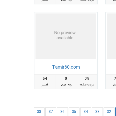
Tamir60.com
54
0
0%
از
سرعت صفحه
رتبه جهانی
امتیاز
38
37
36
35
34
33
32