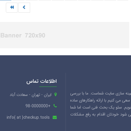
اطلاعات تماس
هینه سازی سایت شماست. ما با بررسی
ایران - تهران - سعادت آباد
ی می کنیم با ارائه راهکارهای ساده
+98-0000000
شویم. سئو یک بحث فنی است اما شما
می شود خودتان اقدام به رفع مشکلات
info{ at }checkup.tools