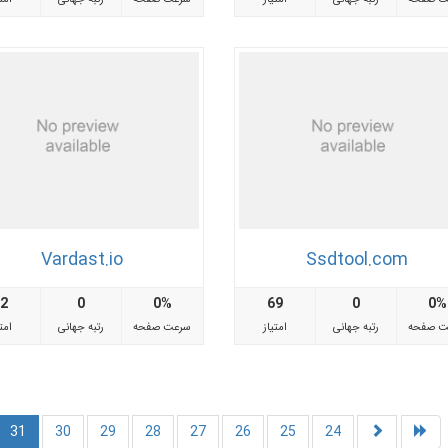
Vardast.io
Ssdtool.com
72
0
0%
69
0
0%
ت صفحه
رتبه جهانی
امتیاز
سرعت صفحه
رتبه جهانی
امتی
31
30
29
28
27
26
25
24