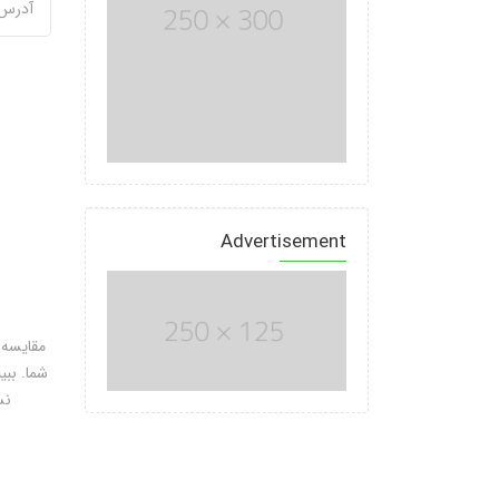
Advertisement
مقایسه 
شما. ببی
نس