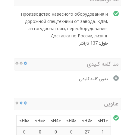
Производство навесного оборудования и
дорожной спецтехники от завода. КДМ,
автогудронаторы, переоборудование.
Доставка по России, лизинг.
طول:
137 کاراکتر
متا کلمه کلیدی
بدون کلمه کلیدی
عناوین
<H6>
<H5>
<H4>
<H3>
<H2>
<H1>
0
0
0
0
27
1