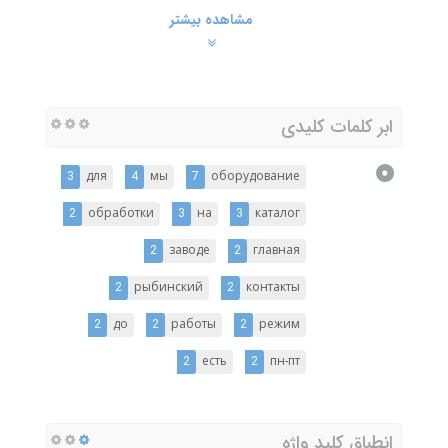
مشاهده بیشتر
ابر کلمات کلیدی
3
для
4
мы
7
оборудование
2
обработки
3
на
3
каталог
2
заводе
2
главная
2
рыбинский
2
контакты
2
до
2
работы
2
режим
2
есть
2
пн-пт
انطباق کلید واژه