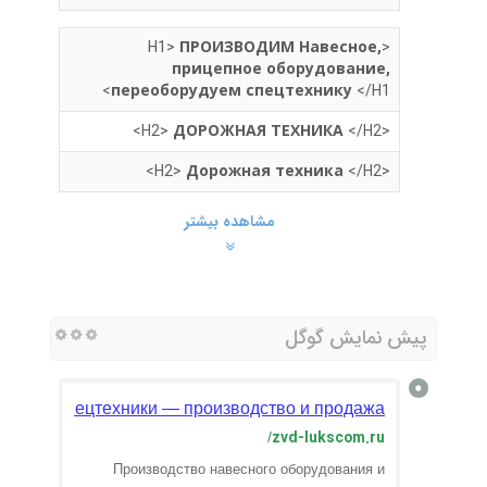
ПРОИЗВОДИМ Навесное,
<H1>
прицепное оборудование,
переоборудуем спецтехнику
</H1>
ДОРОЖНАЯ ТЕХНИКА
</H2>
<H2>
Дорожная техника
</H2>
<H2>
مشاهده بیشتر
پیش نمایش گوگل
ания и спецтехники — производство и продажа
zvd-lukscom.ru
/
Производство навесного оборудования и