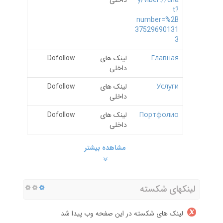
y/viber://cha
داخلی
t?
number=%2B
37529690131
3
Главная
لینک های
Dofollow
داخلی
Услуги
لینک های
Dofollow
داخلی
Портфолио
لینک های
Dofollow
داخلی
مشاهده بیشتر
لینکهای شکسته
لینک های شکسته در این صفحه وب پیدا شد