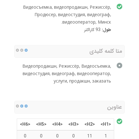
Видеосъемка, видеопродакшн, Режиссёр,
Продюсер, видеостудия, видеограф,
видеооператор, Минск.
طول:
93 کاراکتر
متا کلمه کلیدی
Видеопродакшн, Режиссёр, Видеосъемка,
видеостудия, видеограф, видеооператор,
услуги, продакшн, заказать
عناوین
<H6>
<H5>
<H4>
<H3>
<H2>
<H1>
0
0
0
0
11
1