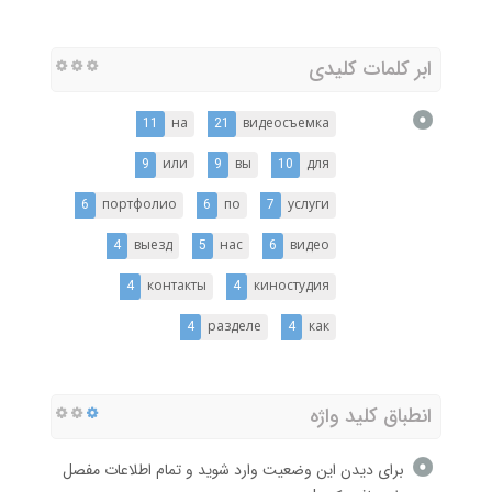
ابر کلمات کلیدی
11
на
21
видеосъемка
9
или
9
вы
10
для
6
портфолио
6
по
7
услуги
4
выезд
5
нас
6
видео
4
контакты
4
киностудия
4
разделе
4
как
انطباق کلید واژه
برای دیدن این وضعیت وارد شوید و تمام اطلاعات مفصل