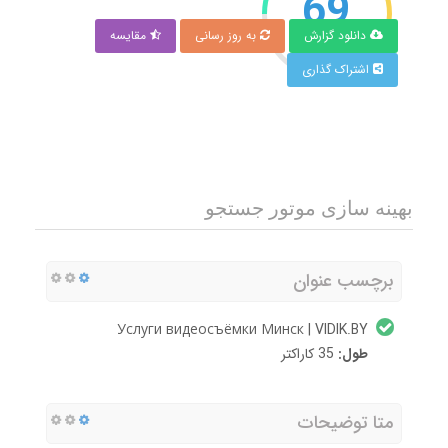
69
دانلود گزارش
به روز رسانی
مقایسه
امتیاز
اشتراک گذاری
بهینه سازی موتور جستجو
برچسب عنوان
Услуги видеосъёмки Минск | VIDIK.BY
طول:
35 کاراکتر
متا توضیحات