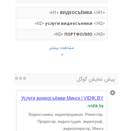
ВИДЕОСЪЁМКА
</H1>
<H1>
услуги видеосъемки
</H2>
<H2>
ПОРТФОЛИО
</H2>
<H2>
مشاهده بیشتر
پیش نمایش گوگل
Услуги видеосъёмки Минск | VIDIK.BY
vidik.by
/
Видеосъемка, видеопродакшн, Режиссёр,
Продюсер, видеостудия, видеограф,
видеооператор, Минск.