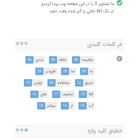
ما تصاویر 0 را در این صفحه وب پیدا کردیم
تگ Alt خالی یا گم شده یافت نشد
ابر کلمات کلیدی
مقایسه
46
علاقه
45
مندی
45
به
30
جا
26
افزودن
26
سریع
22
مشاهده
20
چوبی
18
کالا
18
تخفیف
17
های
16
آب
16
از
16
بیشتر
15
انطباق کلید واژه