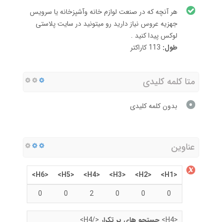
هر آنچه که در صنعت لوازم خانه وآشپزخانه یا سرویس
جهزیه عروس نیاز دارید رو میتونید در سایت پلاستی
لوکس پیدا کنید .
طول:
113 کاراکتر
متا کلمه کلیدی
بدون کلمه کلیدی
عناوین
<H6>
<H5>
<H4>
<H3>
<H2>
<H1>
0
0
2
0
0
0
<H4>
جستجو های پر تکرار
</H4>