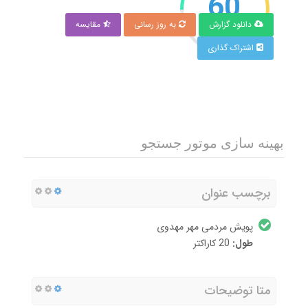
60
دانلود گزارش
به روز رسانی
مقایسه
امتیاز
اشتراک گذاری
بهینه سازی موتور جستجو
برچسب عنوان
پویش مردمی مهر مهدوی
طول:
20 کاراکتر
متا توضیحات