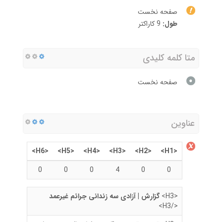
صفحه نخست
طول:
9 کاراکتر
متا کلمه کلیدی
صفحه نخست
عناوین
<H6>
<H5>
<H4>
<H3>
<H2>
<H1>
0
0
0
4
0
0
<H3>
گزارش | آزادی سه زندانی جرائم غیرعمد
</H3>