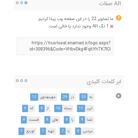
Alt صفات
ما تصاویر 22 را در این صفحه وب پیدا کردیم
1 تگ Alt وجود ندارد یا خالی است.
https://trustseal.enamad.ir/logo.aspx?
id=308396&Code=VItbvDkg4Fq6YhTK7lCl
ابر کلمات کلیدی
به
33
در
29
مهرمهدوی
12
این
11
بسته
10
از
9
که
9
شما
9
را
9
های
9
قسمت
9
مردمی
8
با
7
تهیه
7
توزیع
7