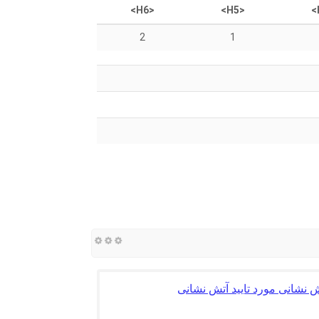
<H6>
<H5>
2
1