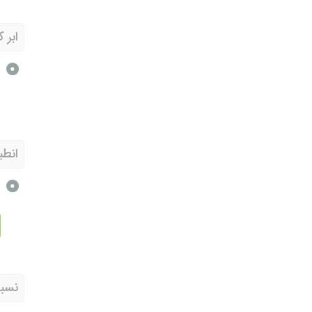
ابر 
انطب
ب
نسبت