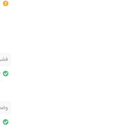
ن
فشرده
آ
وضعی
ع