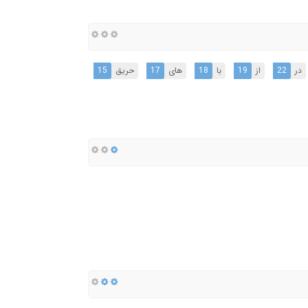
در
22
از
19
با
18
های
17
حریق
15