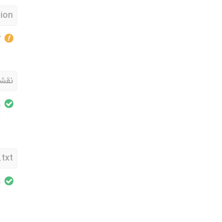
tion
آ
نقشه
خ
l
txt
خ
t