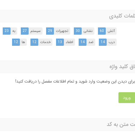
کلمات کلیدی
آتش
60
نشانی
30
تجهیزات
29
سیستم
27
به
23
درب
14
ضد
14
اطفاء
13
خدمات
12
ها
12
اق کلید واژه
رای دیدن این وضعیت وارد شوید و تمام اطلاعات مفصل را دریافت کنید!
ورود
 متن به کد