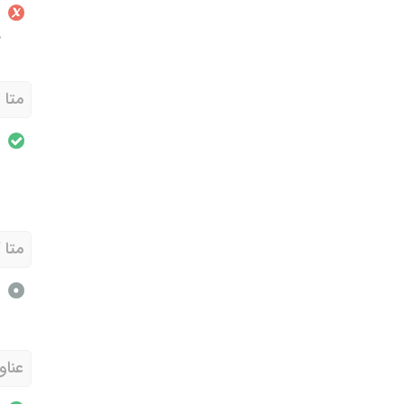
ش
ط
متا
متا 
عناو