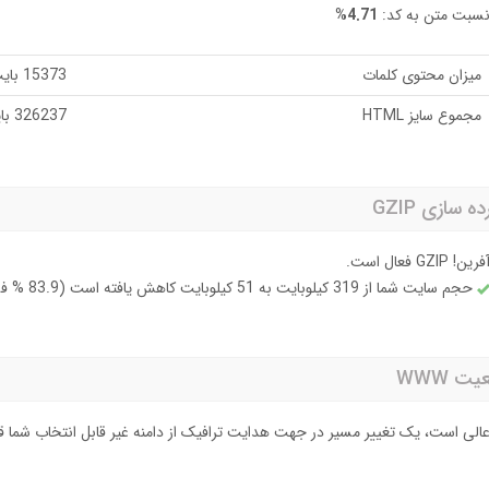
سبت متن به کد:
4.71%
میزان محتوی کلمات
15373 بایت
مجموع سایز HTML
326237 بایت
 سازی GZIP
فرین! GZIP فعال است.
حجم سایت شما از 319 کیلوبایت به 51 کیلوبایت کاهش یافته است (83.9 % فشرده شده)
ت WWW
الی است، یک تغییر مسیر در جهت هدایت ترافیک از دامنه غیر قابل انتخاب شما قرا