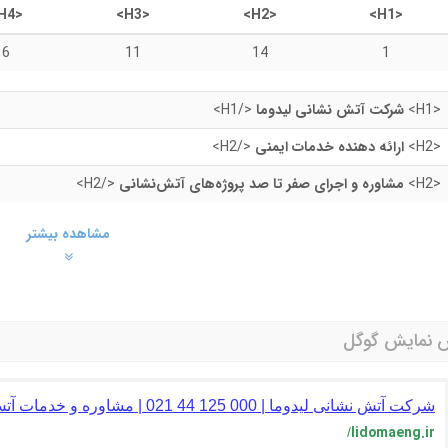
<H4>
<H3>
<H2>
<H1>
6
11
14
1
<H1>
شرکت آتش نشانی لیدوما
</H1>
<H2>
ارائه دهنده خدمات ایمنی
</H2>
<H2>
مشاوره و اجرای صفر تا صد پروژه‌های آتش‌نشانی
</H2>
مشاهده بیشتر
 نمایش گوگل
شرکت آتش نشانی لیدوما | 000 125 44 021‏ | مشاوره و خدمات آتش نشانی مورد تایید آتش نشانی
lidomaeng.ir
/