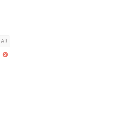
Alt صفات
م