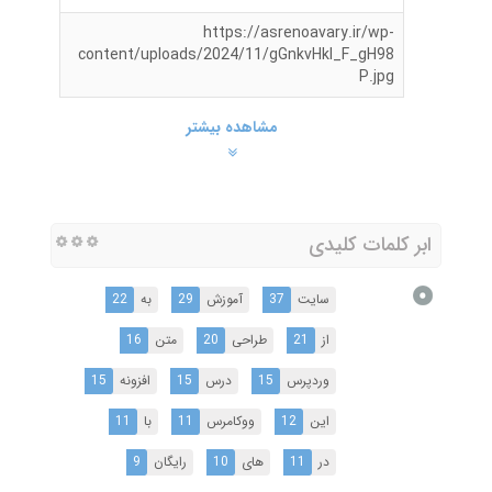
https://asrenoavary.ir/wp-
content/uploads/2024/11/gGnkvHkl_F_gH98
P.jpg
مشاهده بیشتر
ابر کلمات کلیدی
سایت
37
آموزش
29
به
22
از
21
طراحی
20
متن
16
وردپرس
15
درس
15
افزونه
15
این
12
ووکامرس
11
با
11
در
11
های
10
رایگان
9