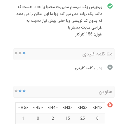
وردپرس یک سیستم مدیریت محتوا یا cms هست که
مانند یک ربات عمل می کند وبا ما این امکان را می دهد
که بدون کد نویسی ویا حتی پیش نیاز نسبت به
طراحی سایت بسیار با
طول:
156 کاراکتر
متا کلمه کلیدی
بدون کلمه کلیدی
عناوین
<H6>
<H5>
<H4>
<H3>
<H2>
<H1>
1
0
2
15
25
0