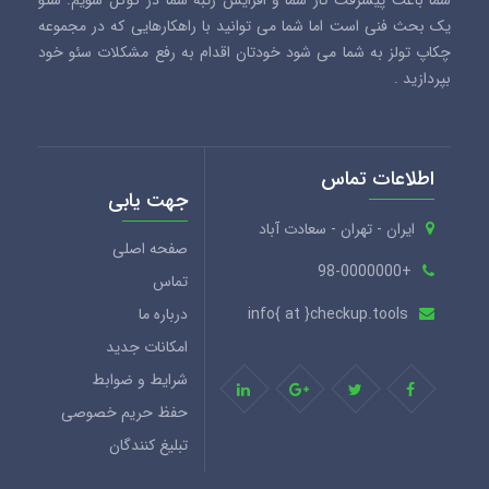
شما باعث پیشرفت کار شما و افزایش رتبه شما در گوگل شویم. سئو
یک بحث فنی است اما شما می توانید با راهکارهایی که در مجموعه
چکاپ تولز به شما می شود خودتان اقدام به رفع مشکلات سئو خود
بپردازید .
اطلاعات تماس
جهت یابی
ایران - تهران - سعادت آباد
صفحه اصلی
+98-0000000
تماس
info{ at }checkup.tools
درباره ما
امکانات جدید
شرایط و ضوابط
حفظ حریم خصوصی
تبلیغ کنندگان