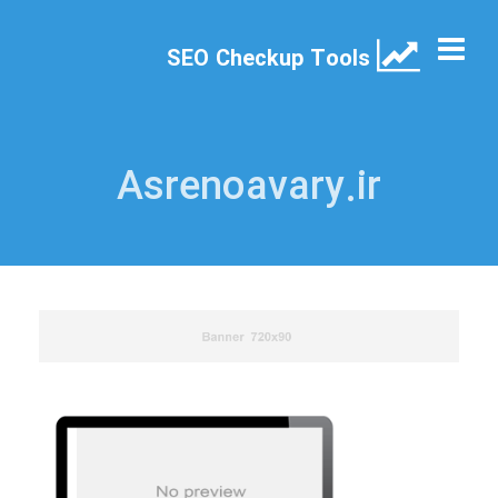
SEO Checkup Tools
Asrenoavary.ir